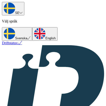
SE
Välj språk
Svenska
English
Driftstatus: